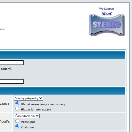
ácia
e zadaný.
dzajúce:
Hľadať názov témy a text správy.
Hľadať len text správy.
ť podľa:
Vzostupne
Zostupne