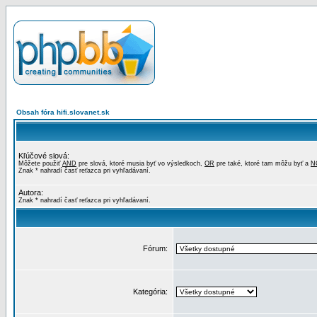
Obsah fóra hifi.slovanet.sk
Kľúčové slová:
Môžete použiť
AND
pre slová, ktoré musia byť vo výsledkoch,
OR
pre také, ktoré tam môžu byť a
N
Znak * nahradí časť reťazca pri vyhľadávaní.
Autora:
Znak * nahradí časť reťazca pri vyhľadávaní.
Fórum:
Kategória: