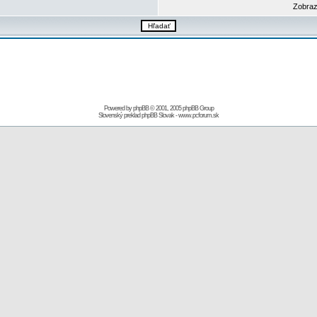
Zobraz
Powered by
phpBB
© 2001, 2005 phpBB Group
Slovenský preklad
phpBB Slovak
-
www.pcforum.sk