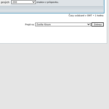
 prvých
znakov z príspevku.
Časy uvádzané v GMT + 1 hodina
Prejdi na: