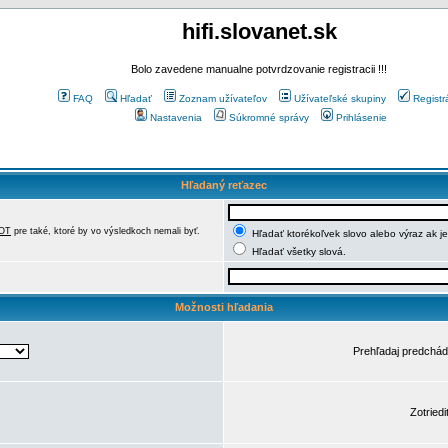
hifi.slovanet.sk
Bolo zavedene manualne potvrdzovanie registracii !!!
FAQ
Hľadať
Zoznam užívateľov
Užívateľské skupiny
Registr
Nastavenia
Súkromné správy
Prihlásenie
Hľadaný reťazec
OT
pre také, ktoré by vo výsledkoch nemali byť.
Hľadať ktorékoľvek slovo alebo výraz ak j
Hľadať všetky slová.
Možnosti hľadania
Prehľadaj predchá
Zotriedi