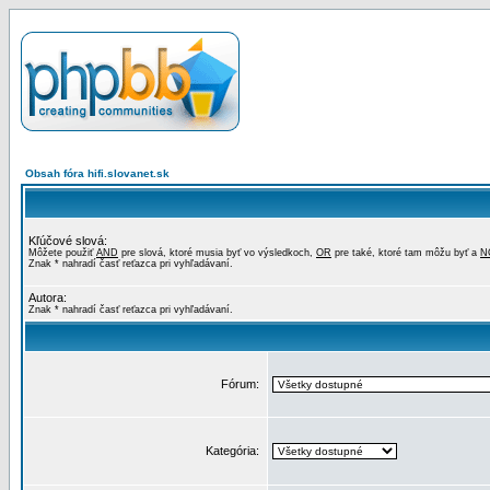
Obsah fóra hifi.slovanet.sk
Kľúčové slová:
Môžete použiť
AND
pre slová, ktoré musia byť vo výsledkoch,
OR
pre také, ktoré tam môžu byť a
N
Znak * nahradí časť reťazca pri vyhľadávaní.
Autora:
Znak * nahradí časť reťazca pri vyhľadávaní.
Fórum:
Kategória: