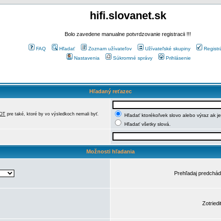
hifi.slovanet.sk
Bolo zavedene manualne potvrdzovanie registracii !!!
FAQ
Hľadať
Zoznam užívateľov
Užívateľské skupiny
Registr
Nastavenia
Súkromné správy
Prihlásenie
Hľadaný reťazec
OT
pre také, ktoré by vo výsledkoch nemali byť.
Hľadať ktorékoľvek slovo alebo výraz ak j
Hľadať všetky slová.
Možnosti hľadania
Prehľadaj predchá
Zotriedi