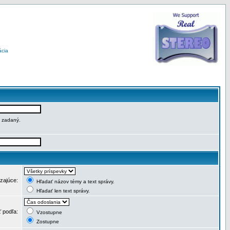
ácia
e zadaný.
dzajúce:
Hľadať názov témy a text správy.
Hľadať len text správy.
ť podľa:
Vzostupne
Zostupne