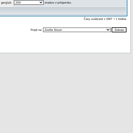
 prvých
znakov z príspevku.
Časy uvádzané v GMT + 1 hodina
Prejdi na: