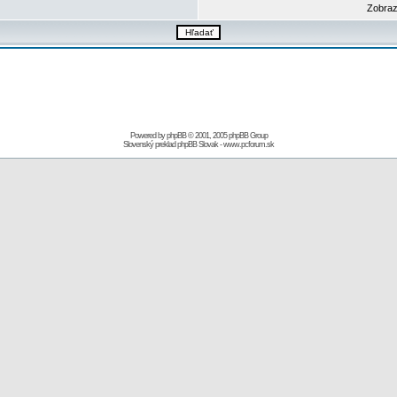
Zobraz
Powered by
phpBB
© 2001, 2005 phpBB Group
Slovenský preklad
phpBB Slovak
-
www.pcforum.sk