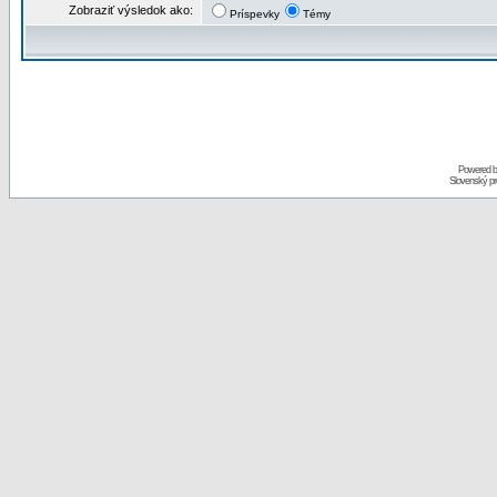
Zobraziť výsledok ako:
Príspevky
Témy
Powered 
Slovenský p