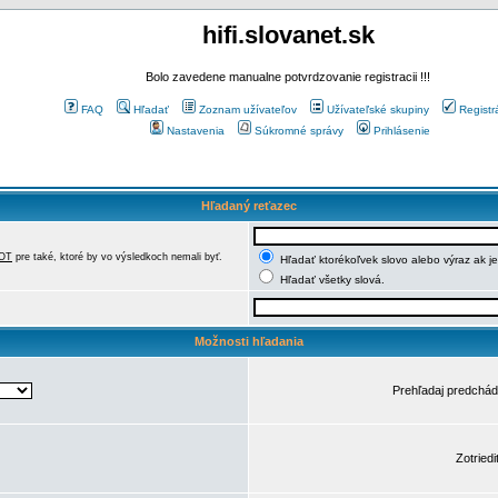
hifi.slovanet.sk
Bolo zavedene manualne potvrdzovanie registracii !!!
FAQ
Hľadať
Zoznam užívateľov
Užívateľské skupiny
Registr
Nastavenia
Súkromné správy
Prihlásenie
Hľadaný reťazec
OT
pre také, ktoré by vo výsledkoch nemali byť.
Hľadať ktorékoľvek slovo alebo výraz ak j
Hľadať všetky slová.
Možnosti hľadania
Prehľadaj predchá
Zotriedi