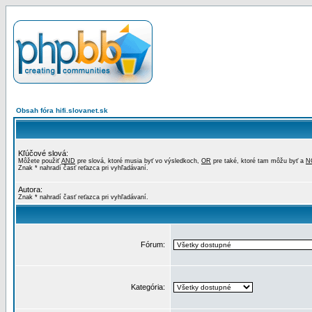
Obsah fóra hifi.slovanet.sk
Kľúčové slová:
Môžete použiť
AND
pre slová, ktoré musia byť vo výsledkoch,
OR
pre také, ktoré tam môžu byť a
N
Znak * nahradí časť reťazca pri vyhľadávaní.
Autora:
Znak * nahradí časť reťazca pri vyhľadávaní.
Fórum:
Kategória: