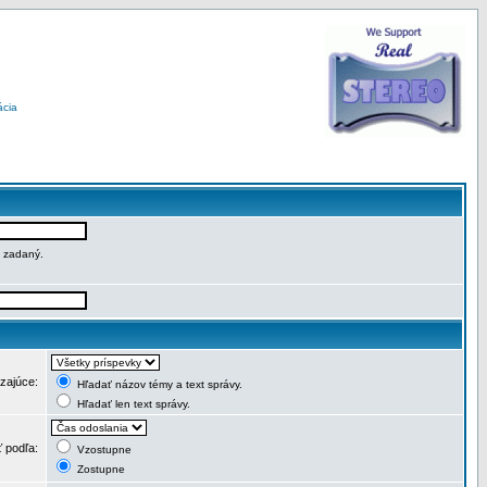
ácia
e zadaný.
dzajúce:
Hľadať názov témy a text správy.
Hľadať len text správy.
ť podľa:
Vzostupne
Zostupne