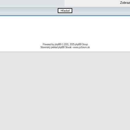
Zobraz
Powered by
phpBB
© 2001, 2005 phpBB Group
Slovenský preklad
phpBB Slovak
-
www.pcforum.sk