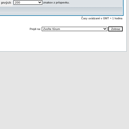
 prvých
znakov z príspevku.
Časy uvádzané v GMT + 1 hodina
Prejdi na: