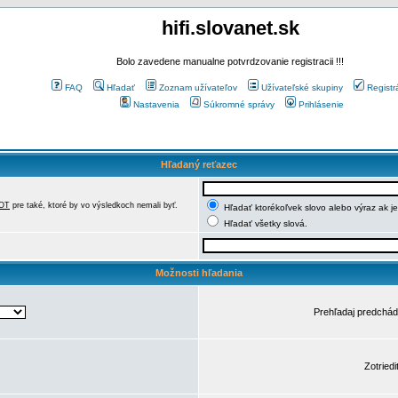
hifi.slovanet.sk
Bolo zavedene manualne potvrdzovanie registracii !!!
FAQ
Hľadať
Zoznam užívateľov
Užívateľské skupiny
Registr
Nastavenia
Súkromné správy
Prihlásenie
Hľadaný reťazec
OT
pre také, ktoré by vo výsledkoch nemali byť.
Hľadať ktorékoľvek slovo alebo výraz ak j
Hľadať všetky slová.
Možnosti hľadania
Prehľadaj predchá
Zotriedi