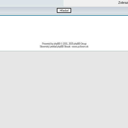
Zobraz
Powered by
phpBB
© 2001, 2005 phpBB Group
Slovenský preklad
phpBB Slovak
-
www.pcforum.sk