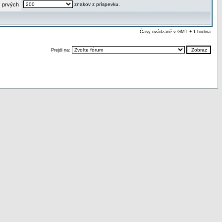
 prvých
znakov z príspevku.
Časy uvádzané v GMT + 1 hodina
Prejdi na: