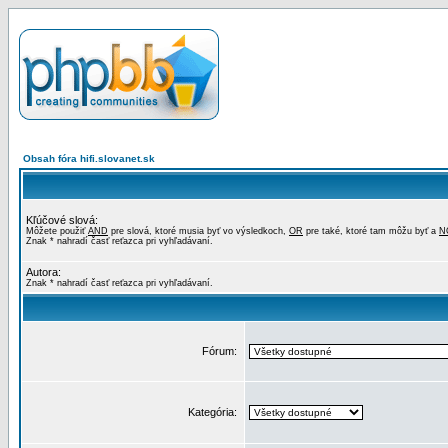
Obsah fóra hifi.slovanet.sk
Kľúčové slová:
Môžete použiť
AND
pre slová, ktoré musia byť vo výsledkoch,
OR
pre také, ktoré tam môžu byť a
N
Znak * nahradí časť reťazca pri vyhľadávaní.
Autora:
Znak * nahradí časť reťazca pri vyhľadávaní.
Fórum:
Kategória: