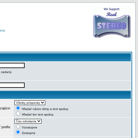
ácia
e zadaný.
dzajúce:
Hľadať názov témy a text správy.
Hľadať len text správy.
ť podľa:
Vzostupne
Zostupne