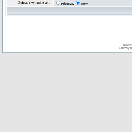
Zobraziť výsledok ako:
Príspevky
Témy
Powered 
Slovenský p