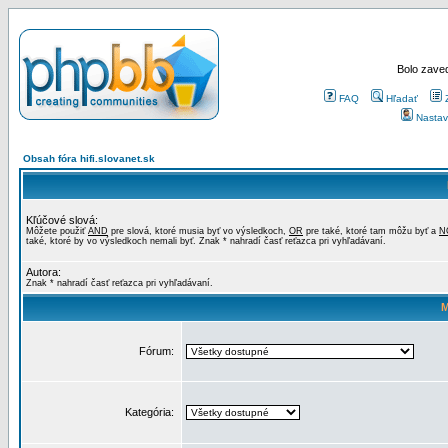
Bolo zaved
FAQ
Hľadať
Nastav
Obsah fóra hifi.slovanet.sk
Kľúčové slová:
Môžete použiť
AND
pre slová, ktoré musia byť vo výsledkoch,
OR
pre také, ktoré tam môžu byť a
N
také, ktoré by vo výsledkoch nemali byť. Znak * nahradí časť reťazca pri vyhľadávaní.
Autora:
Znak * nahradí časť reťazca pri vyhľadávaní.
M
Fórum:
Kategória: