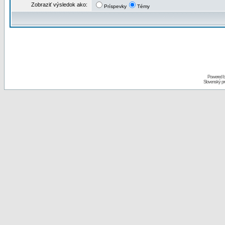
Zobraziť výsledok ako:
Príspevky
Témy
Powered 
Slovenský p