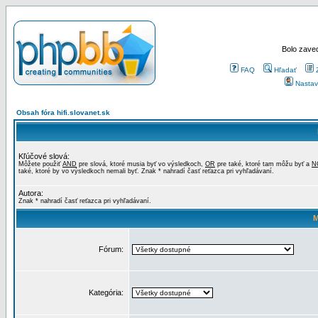
Bolo zaved
FAQ
Hľadať
Nastav
Obsah fóra hifi.slovanet.sk
Kľúčové slová:
Môžete použiť
AND
pre slová, ktoré musia byť vo výsledkoch,
OR
pre také, ktoré tam môžu byť a
N
také, ktoré by vo výsledkoch nemali byť. Znak * nahradí časť reťazca pri vyhľadávaní.
Autora:
Znak * nahradí časť reťazca pri vyhľadávaní.
M
Fórum:
Kategória: