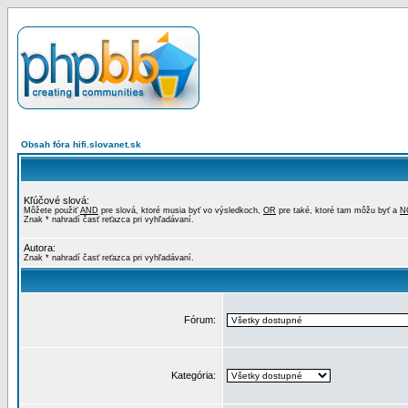
Obsah fóra hifi.slovanet.sk
Kľúčové slová:
Môžete použiť
AND
pre slová, ktoré musia byť vo výsledkoch,
OR
pre také, ktoré tam môžu byť a
N
Znak * nahradí časť reťazca pri vyhľadávaní.
Autora:
Znak * nahradí časť reťazca pri vyhľadávaní.
Fórum:
Kategória: