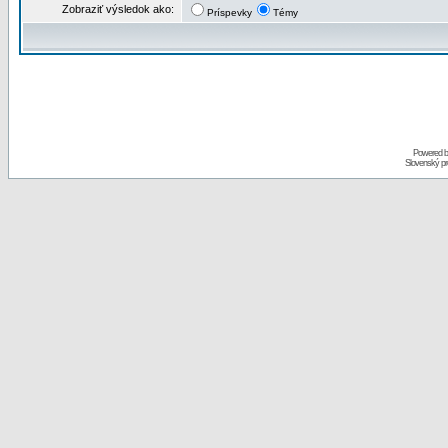
Zobraziť výsledok ako:
Príspevky
Témy
Powered 
Slovenský p