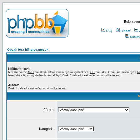
Bolo zaved
FAQ
Hľadať
Nastav
Obsah fóra hifi.slovanet.sk
Kľúčové slová:
Môžete použiť
AND
pre slová, ktoré musia byť vo výsledkoch,
OR
pre také, ktoré tam môžu byť a
N
také, ktoré by vo výsledkoch nemali byť. Znak * nahradí časť reťazca pri vyhľadávaní.
Autora:
Znak * nahradí časť reťazca pri vyhľadávaní.
M
Fórum:
Kategória: