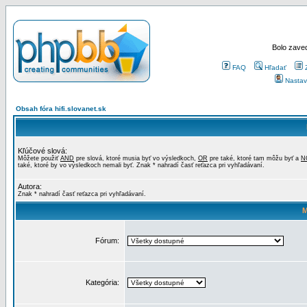
Bolo zaved
FAQ
Hľadať
Nastav
Obsah fóra hifi.slovanet.sk
Kľúčové slová:
Môžete použiť
AND
pre slová, ktoré musia byť vo výsledkoch,
OR
pre také, ktoré tam môžu byť a
N
také, ktoré by vo výsledkoch nemali byť. Znak * nahradí časť reťazca pri vyhľadávaní.
Autora:
Znak * nahradí časť reťazca pri vyhľadávaní.
M
Fórum:
Kategória: