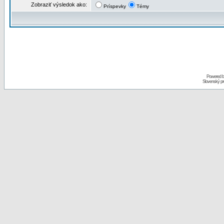
Zobraziť výsledok ako:
Príspevky
Témy
Powered 
Slovenský p