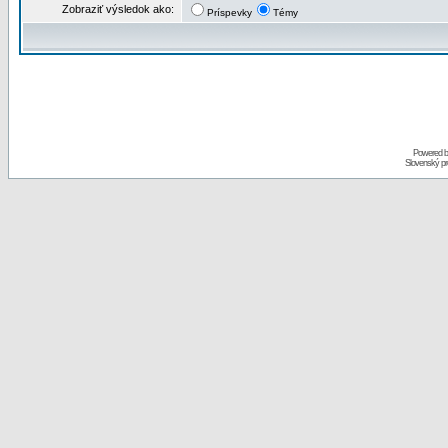
Zobraziť výsledok ako:
Príspevky
Témy
Powered 
Slovenský p