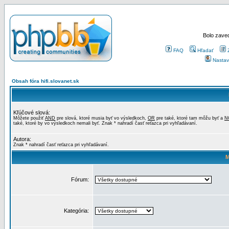
Bolo zaved
FAQ
Hľadať
Nastav
Obsah fóra hifi.slovanet.sk
Kľúčové slová:
Môžete použiť
AND
pre slová, ktoré musia byť vo výsledkoch,
OR
pre také, ktoré tam môžu byť a
N
také, ktoré by vo výsledkoch nemali byť. Znak * nahradí časť reťazca pri vyhľadávaní.
Autora:
Znak * nahradí časť reťazca pri vyhľadávaní.
M
Fórum:
Kategória: