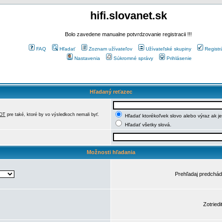
hifi.slovanet.sk
Bolo zavedene manualne potvrdzovanie registracii !!!
FAQ
Hľadať
Zoznam užívateľov
Užívateľské skupiny
Registr
Nastavenia
Súkromné správy
Prihlásenie
Hľadaný reťazec
OT
pre také, ktoré by vo výsledkoch nemali byť.
Hľadať ktorékoľvek slovo alebo výraz ak j
Hľadať všetky slová.
Možnosti hľadania
Prehľadaj predchá
Zotriedi