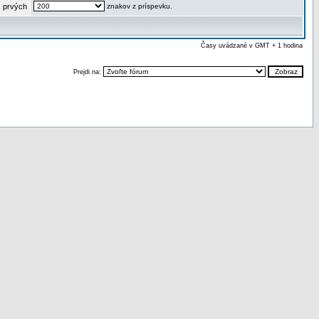
 prvých
znakov z príspevku.
Časy uvádzané v GMT + 1 hodina
Prejdi na: