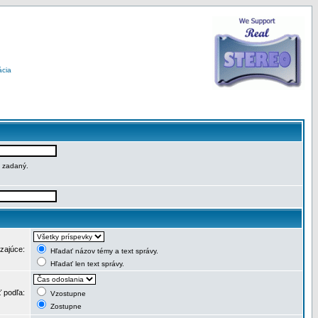
ácia
e zadaný.
dzajúce:
Hľadať názov témy a text správy.
Hľadať len text správy.
ť podľa:
Vzostupne
Zostupne