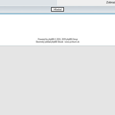
Zobraz
Powered by
phpBB
© 2001, 2005 phpBB Group
Slovenský preklad
phpBB Slovak
-
www.pcforum.sk