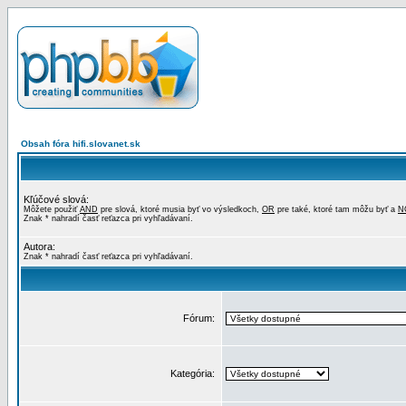
Obsah fóra hifi.slovanet.sk
Kľúčové slová:
Môžete použiť
AND
pre slová, ktoré musia byť vo výsledkoch,
OR
pre také, ktoré tam môžu byť a
N
Znak * nahradí časť reťazca pri vyhľadávaní.
Autora:
Znak * nahradí časť reťazca pri vyhľadávaní.
Fórum:
Kategória: