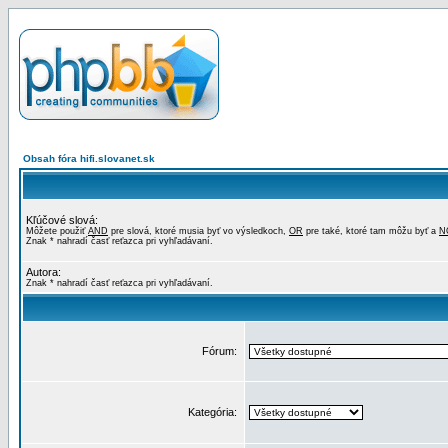
Obsah fóra hifi.slovanet.sk
Kľúčové slová:
Môžete použiť
AND
pre slová, ktoré musia byť vo výsledkoch,
OR
pre také, ktoré tam môžu byť a
N
Znak * nahradí časť reťazca pri vyhľadávaní.
Autora:
Znak * nahradí časť reťazca pri vyhľadávaní.
Fórum:
Kategória: