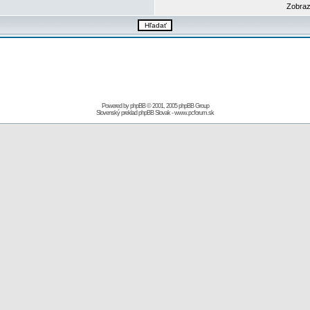
Zobraz
Powered by
phpBB
© 2001, 2005 phpBB Group
Slovenský preklad
phpBB Slovak
-
www.pcforum.sk