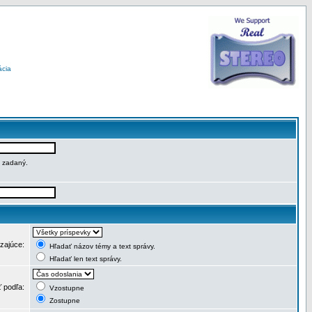
ácia
e zadaný.
dzajúce:
Hľadať názov témy a text správy.
Hľadať len text správy.
ť podľa:
Vzostupne
Zostupne