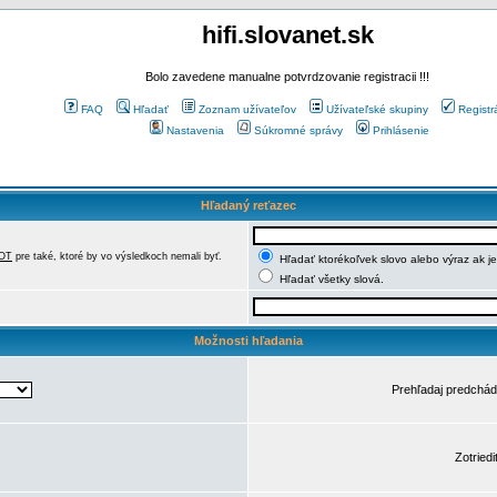
hifi.slovanet.sk
Bolo zavedene manualne potvrdzovanie registracii !!!
FAQ
Hľadať
Zoznam užívateľov
Užívateľské skupiny
Registr
Nastavenia
Súkromné správy
Prihlásenie
Hľadaný reťazec
OT
pre také, ktoré by vo výsledkoch nemali byť.
Hľadať ktorékoľvek slovo alebo výraz ak j
Hľadať všetky slová.
Možnosti hľadania
Prehľadaj predchá
Zotriedi