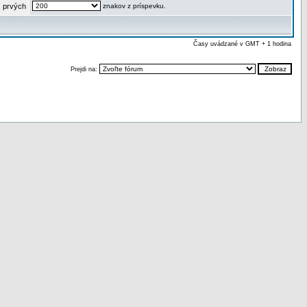
 prvých
znakov z príspevku.
Časy uvádzané v GMT + 1 hodina
Prejdi na: