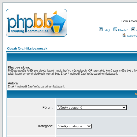
Bolo zaved
FAQ
Hľadať
Nastav
Obsah fóra hifi.slovanet.sk
Kľúčové slová:
Môžete použiť
AND
pre slová, ktoré musia byť vo výsledkoch,
OR
pre také, ktoré tam môžu byť a
N
také, ktoré by vo výsledkoch nemali byť. Znak * nahradí časť reťazca pri vyhľadávaní.
Autora:
Znak * nahradí časť reťazca pri vyhľadávaní.
M
Fórum:
Kategória: