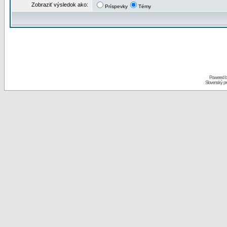
Zobraziť výsledok ako:
Príspevky
Témy
Powered 
Slovenský p