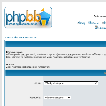
Bolo zaved
FAQ
Hľadať
Nastav
Obsah fóra hifi.slovanet.sk
Kľúčové slová:
Môžete použiť
AND
pre slová, ktoré musia byť vo výsledkoch,
OR
pre také, ktoré tam môžu byť a
N
také, ktoré by vo výsledkoch nemali byť. Znak * nahradí časť reťazca pri vyhľadávaní.
Autora:
Znak * nahradí časť reťazca pri vyhľadávaní.
M
Fórum:
Kategória: