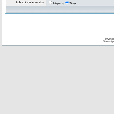
Zobraziť výsledok ako:
Príspevky
Témy
Powered 
Slovenský p