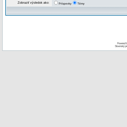
Zobraziť výsledok ako:
Príspevky
Témy
Powered 
Slovenský p