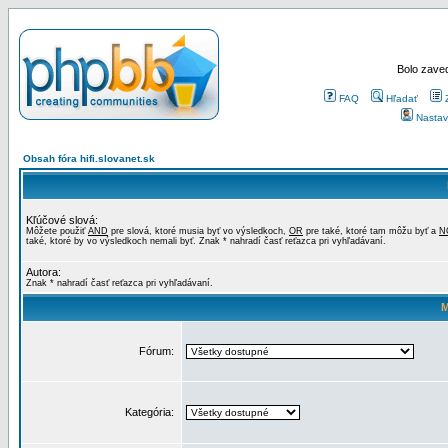
Bolo zaved
FAQ
Hľadať
Nastav
Obsah fóra hifi.slovanet.sk
Kľúčové slová:
Môžete použiť
AND
pre slová, ktoré musia byť vo výsledkoch,
OR
pre také, ktoré tam môžu byť a
N
také, ktoré by vo výsledkoch nemali byť. Znak * nahradí časť reťazca pri vyhľadávaní.
Autora:
Znak * nahradí časť reťazca pri vyhľadávaní.
M
Fórum:
Kategória: