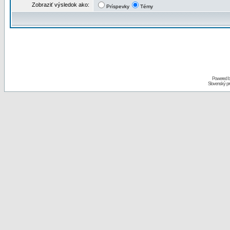
Zobraziť výsledok ako:
Príspevky
Témy
Powered 
Slovenský p