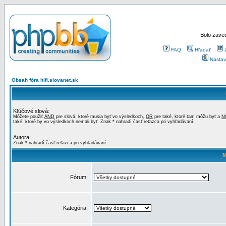
Bolo zaved
FAQ
Hľadať
Nastav
Obsah fóra hifi.slovanet.sk
Kľúčové slová:
Môžete použiť
AND
pre slová, ktoré musia byť vo výsledkoch,
OR
pre také, ktoré tam môžu byť a
N
také, ktoré by vo výsledkoch nemali byť. Znak * nahradí časť reťazca pri vyhľadávaní.
Autora:
Znak * nahradí časť reťazca pri vyhľadávaní.
M
Fórum:
Kategória: