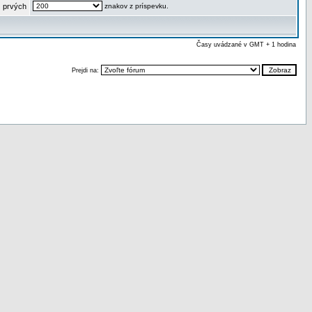
 prvých
znakov z príspevku.
Časy uvádzané v GMT + 1 hodina
Prejdi na: