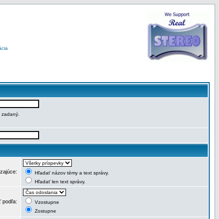
ácia
e zadaný.
dzajúce:
Hľadať názov témy a text správy.
Hľadať len text správy.
ť podľa:
Vzostupne
Zostupne