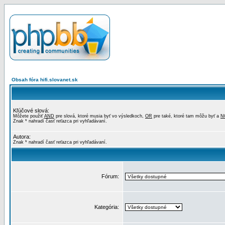
Obsah fóra hifi.slovanet.sk
Kľúčové slová:
Môžete použiť
AND
pre slová, ktoré musia byť vo výsledkoch,
OR
pre také, ktoré tam môžu byť a
N
Znak * nahradí časť reťazca pri vyhľadávaní.
Autora:
Znak * nahradí časť reťazca pri vyhľadávaní.
Fórum:
Kategória: