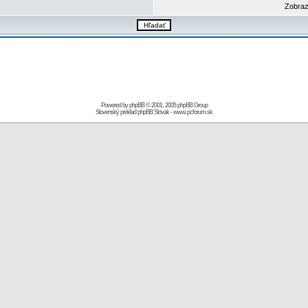
Zobraz
Powered by
phpBB
© 2001, 2005 phpBB Group
Slovenský preklad
phpBB Slovak
-
www.pcforum.sk