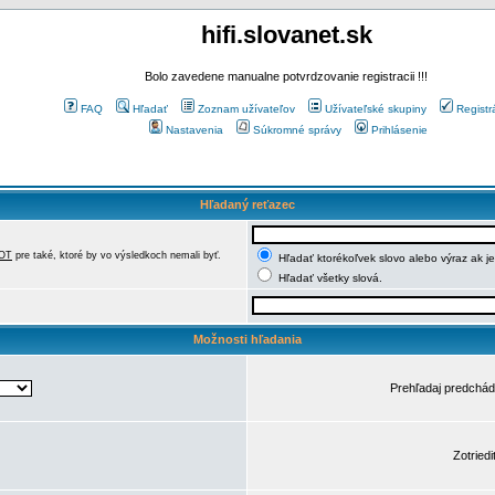
hifi.slovanet.sk
Bolo zavedene manualne potvrdzovanie registracii !!!
FAQ
Hľadať
Zoznam užívateľov
Užívateľské skupiny
Registr
Nastavenia
Súkromné správy
Prihlásenie
Hľadaný reťazec
OT
pre také, ktoré by vo výsledkoch nemali byť.
Hľadať ktorékoľvek slovo alebo výraz ak j
Hľadať všetky slová.
Možnosti hľadania
Prehľadaj predchá
Zotriedi