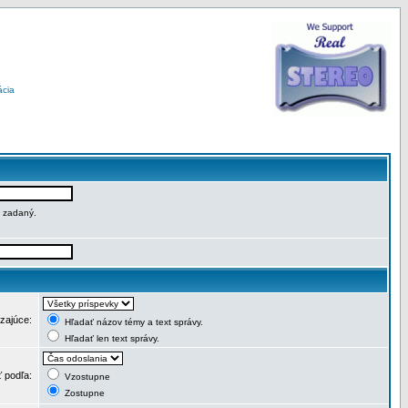
ácia
e zadaný.
dzajúce:
Hľadať názov témy a text správy.
Hľadať len text správy.
ť podľa:
Vzostupne
Zostupne