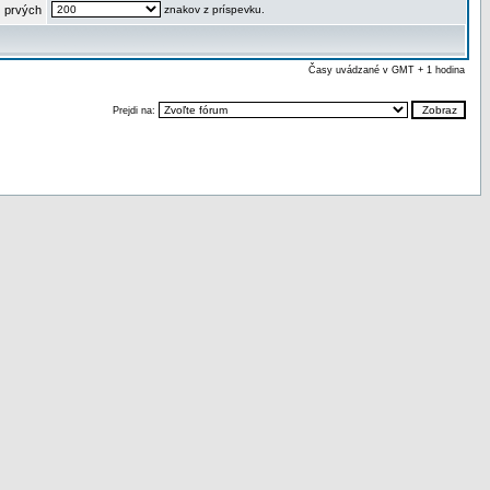
 prvých
znakov z príspevku.
Časy uvádzané v GMT + 1 hodina
Prejdi na: