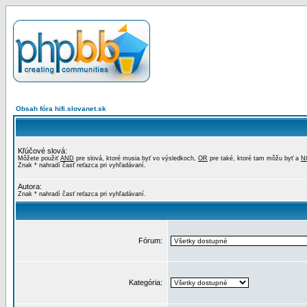
Obsah fóra hifi.slovanet.sk
Kľúčové slová:
Môžete použiť
AND
pre slová, ktoré musia byť vo výsledkoch,
OR
pre také, ktoré tam môžu byť a
N
Znak * nahradí časť reťazca pri vyhľadávaní.
Autora:
Znak * nahradí časť reťazca pri vyhľadávaní.
Fórum:
Kategória: