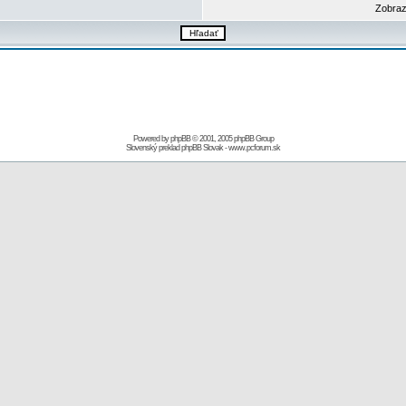
Zobraz
Powered by
phpBB
© 2001, 2005 phpBB Group
Slovenský preklad
phpBB Slovak
-
www.pcforum.sk