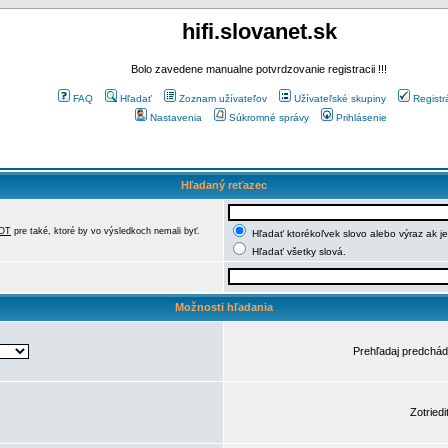
hifi.slovanet.sk
Bolo zavedene manualne potvrdzovanie registracii !!!
FAQ
Hľadať
Zoznam užívateľov
Užívateľské skupiny
Registr
Nastavenia
Súkromné správy
Prihlásenie
Hľadaný reťazec
OT
pre také, ktoré by vo výsledkoch nemali byť.
Hľadať ktorékoľvek slovo alebo výraz ak j
Hľadať všetky slová.
Možnosti hľadania
Prehľadaj predchá
Zotriedi