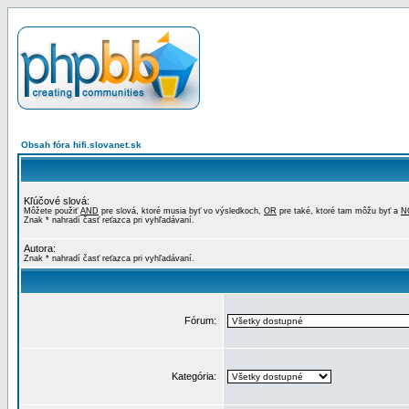
Obsah fóra hifi.slovanet.sk
Kľúčové slová:
Môžete použiť
AND
pre slová, ktoré musia byť vo výsledkoch,
OR
pre také, ktoré tam môžu byť a
N
Znak * nahradí časť reťazca pri vyhľadávaní.
Autora:
Znak * nahradí časť reťazca pri vyhľadávaní.
Fórum:
Kategória: