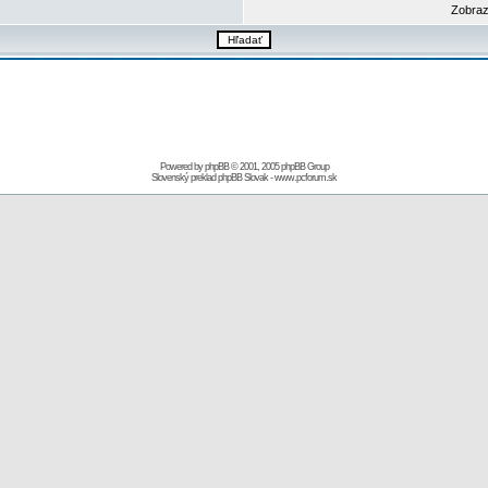
Zobraz
Powered by
phpBB
© 2001, 2005 phpBB Group
Slovenský preklad
phpBB Slovak
-
www.pcforum.sk