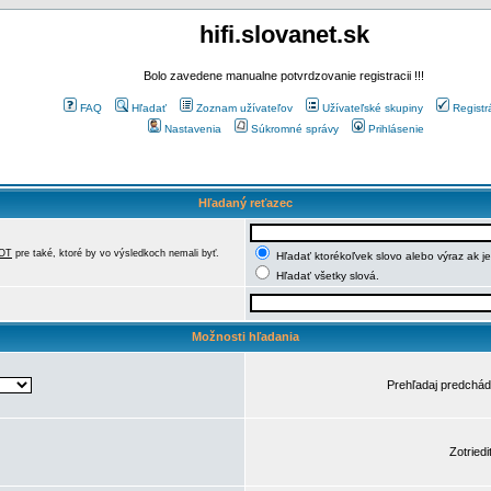
hifi.slovanet.sk
Bolo zavedene manualne potvrdzovanie registracii !!!
FAQ
Hľadať
Zoznam užívateľov
Užívateľské skupiny
Registr
Nastavenia
Súkromné správy
Prihlásenie
Hľadaný reťazec
OT
pre také, ktoré by vo výsledkoch nemali byť.
Hľadať ktorékoľvek slovo alebo výraz ak j
Hľadať všetky slová.
Možnosti hľadania
Prehľadaj predchá
Zotriedi