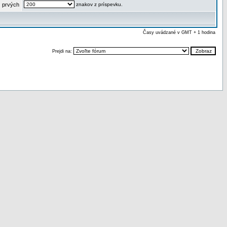
 prvých
znakov z príspevku.
Časy uvádzané v GMT + 1 hodina
Prejdi na: