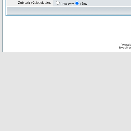
Zobraziť výsledok ako:
Príspevky
Témy
Powered 
Slovenský p