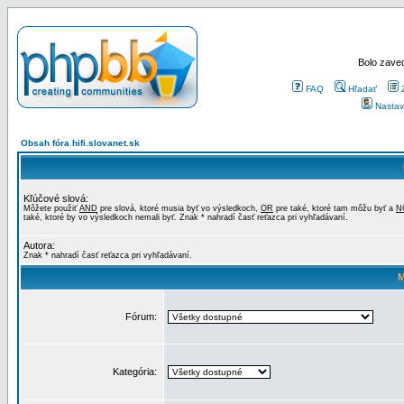
Bolo zaved
FAQ
Hľadať
Nastav
Obsah fóra hifi.slovanet.sk
Kľúčové slová:
Môžete použiť
AND
pre slová, ktoré musia byť vo výsledkoch,
OR
pre také, ktoré tam môžu byť a
N
také, ktoré by vo výsledkoch nemali byť. Znak * nahradí časť reťazca pri vyhľadávaní.
Autora:
Znak * nahradí časť reťazca pri vyhľadávaní.
M
Fórum:
Kategória: