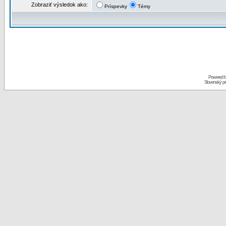
Zobraziť výsledok ako:
Príspevky
Témy
Powered 
Slovenský p