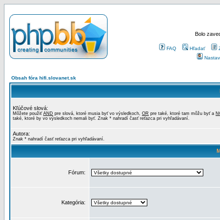
Bolo zaved
FAQ
Hľadať
Nastav
Obsah fóra hifi.slovanet.sk
Kľúčové slová:
Môžete použiť
AND
pre slová, ktoré musia byť vo výsledkoch,
OR
pre také, ktoré tam môžu byť a
N
také, ktoré by vo výsledkoch nemali byť. Znak * nahradí časť reťazca pri vyhľadávaní.
Autora:
Znak * nahradí časť reťazca pri vyhľadávaní.
M
Fórum:
Kategória: