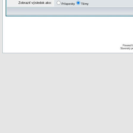
Zobraziť výsledok ako:
Príspevky
Témy
Powered 
Slovenský p