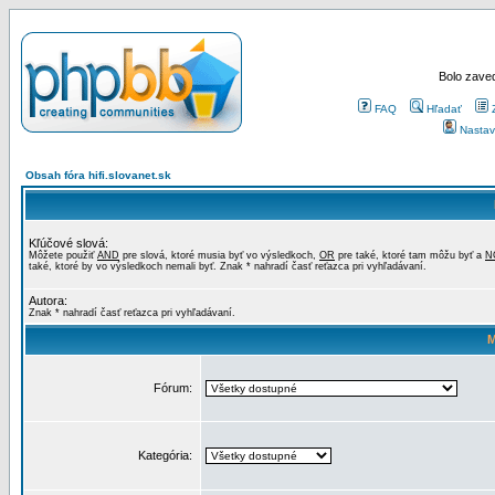
Bolo zaved
FAQ
Hľadať
Nastav
Obsah fóra hifi.slovanet.sk
Kľúčové slová:
Môžete použiť
AND
pre slová, ktoré musia byť vo výsledkoch,
OR
pre také, ktoré tam môžu byť a
N
také, ktoré by vo výsledkoch nemali byť. Znak * nahradí časť reťazca pri vyhľadávaní.
Autora:
Znak * nahradí časť reťazca pri vyhľadávaní.
M
Fórum:
Kategória: