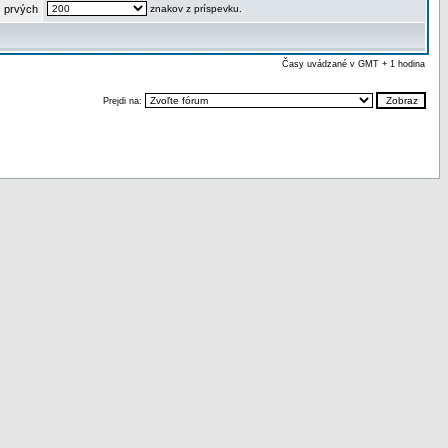
 prvých
znakov z príspevku.
Časy uvádzané v GMT + 1 hodina
Prejdi na: