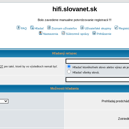
hifi.slovanet.sk
Bolo zavedene manualne potvrdzovanie registracii !!!
FAQ
Hľadať
Zoznam užívateľov
Užívateľské skupiny
Registr
Nastavenia
Súkromné správy
Prihlásenie
Hľadaný reťazec
OT
pre také, ktoré by vo výsledkoch nemali byť.
Hľadať ktorékoľvek slovo alebo výraz ak j
Hľadať všetky slová.
Možnosti hľadania
Prehľadaj predchá
Zotriedi