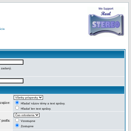
ácia
e zadaný.
dzajúce:
Hľadať názov témy a text správy.
Hľadať len text správy.
ť podľa:
Vzostupne
Zostupne