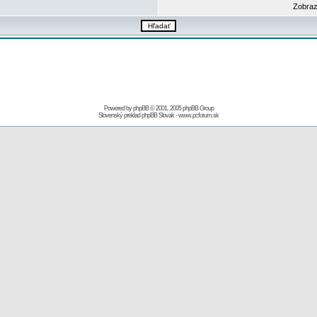
Zobraz
Powered by
phpBB
© 2001, 2005 phpBB Group
Slovenský preklad
phpBB Slovak
-
www.pcforum.sk