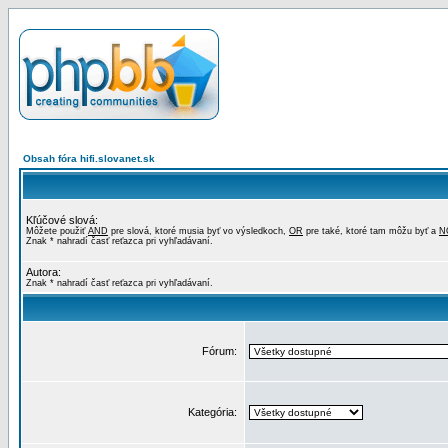
Obsah fóra hifi.slovanet.sk
Kľúčové slová:
Môžete použiť
AND
pre slová, ktoré musia byť vo výsledkoch,
OR
pre také, ktoré tam môžu byť a
N
Znak * nahradí časť reťazca pri vyhľadávaní.
Autora:
Znak * nahradí časť reťazca pri vyhľadávaní.
Fórum:
Kategória: