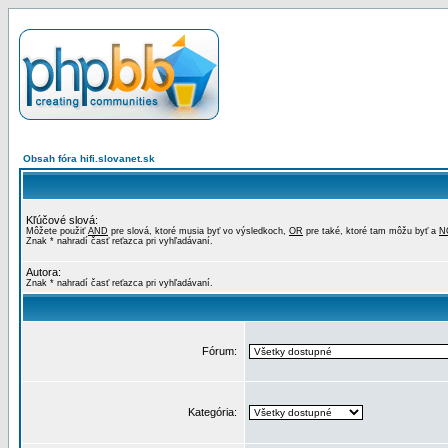
Obsah fóra hifi.slovanet.sk
Kľúčové slová:
Môžete použiť
AND
pre slová, ktoré musia byť vo výsledkoch,
OR
pre také, ktoré tam môžu byť a
N
Znak * nahradí časť reťazca pri vyhľadávaní.
Autora:
Znak * nahradí časť reťazca pri vyhľadávaní.
Fórum:
Kategória: