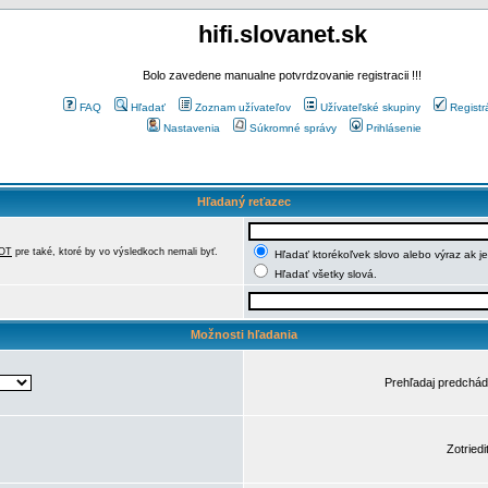
hifi.slovanet.sk
Bolo zavedene manualne potvrdzovanie registracii !!!
FAQ
Hľadať
Zoznam užívateľov
Užívateľské skupiny
Registr
Nastavenia
Súkromné správy
Prihlásenie
Hľadaný reťazec
OT
pre také, ktoré by vo výsledkoch nemali byť.
Hľadať ktorékoľvek slovo alebo výraz ak j
Hľadať všetky slová.
Možnosti hľadania
Prehľadaj predchá
Zotriedi