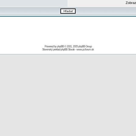
Zobraz
Powered by
phpBB
© 2001, 2005 phpBB Group
Slovenský preklad
phpBB Slovak
-
www.pcforum.sk