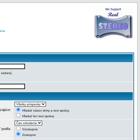
ácia
e zadaný.
dzajúce:
Hľadať názov témy a text správy.
Hľadať len text správy.
ť podľa:
Vzostupne
Zostupne