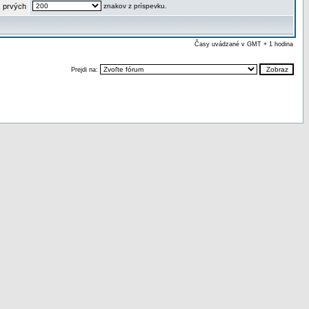
 prvých
znakov z príspevku.
Časy uvádzané v GMT + 1 hodina
Prejdi na: