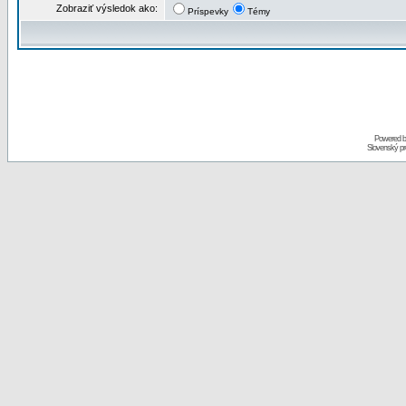
Zobraziť výsledok ako:
Príspevky
Témy
Powered 
Slovenský p