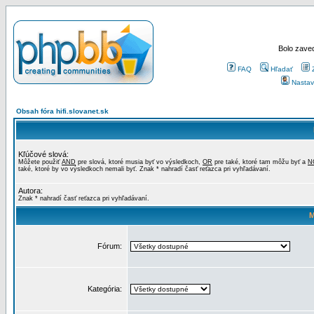
Bolo zaved
FAQ
Hľadať
Nastav
Obsah fóra hifi.slovanet.sk
Kľúčové slová:
Môžete použiť
AND
pre slová, ktoré musia byť vo výsledkoch,
OR
pre také, ktoré tam môžu byť a
N
také, ktoré by vo výsledkoch nemali byť. Znak * nahradí časť reťazca pri vyhľadávaní.
Autora:
Znak * nahradí časť reťazca pri vyhľadávaní.
M
Fórum:
Kategória: