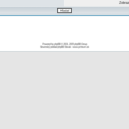
Zobraz
Powered by
phpBB
© 2001, 2005 phpBB Group
Slovenský preklad
phpBB Slovak
-
www.pcforum.sk