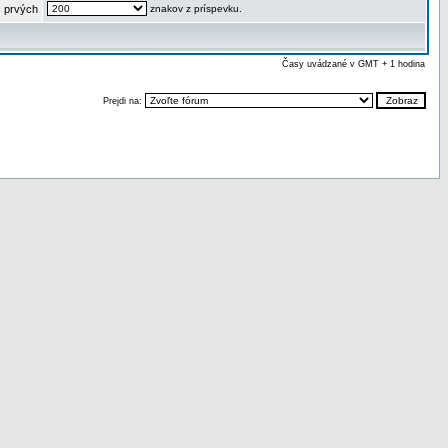
 prvých
znakov z príspevku.
Časy uvádzané v GMT + 1 hodina
Prejdi na: