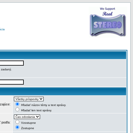
ácia
e zadaný.
dzajúce:
Hľadať názov témy a text správy.
Hľadať len text správy.
ť podľa:
Vzostupne
Zostupne