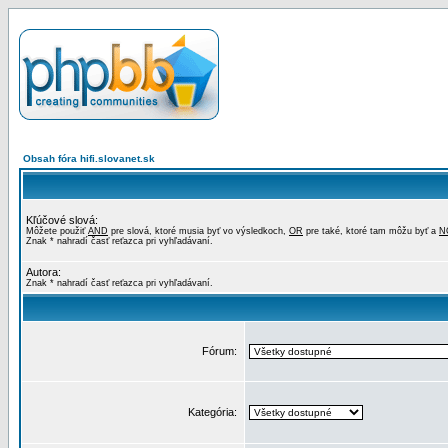
Obsah fóra hifi.slovanet.sk
Kľúčové slová:
Môžete použiť
AND
pre slová, ktoré musia byť vo výsledkoch,
OR
pre také, ktoré tam môžu byť a
N
Znak * nahradí časť reťazca pri vyhľadávaní.
Autora:
Znak * nahradí časť reťazca pri vyhľadávaní.
Fórum:
Kategória: