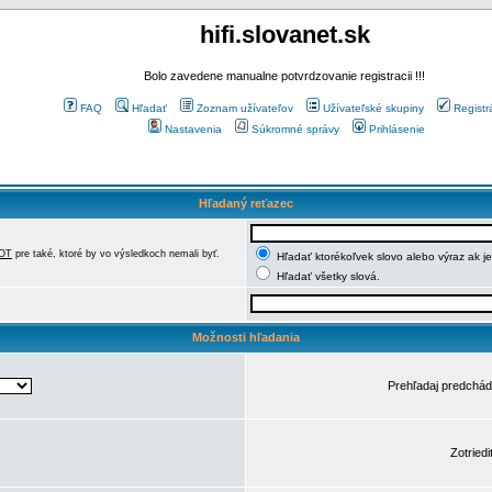
hifi.slovanet.sk
Bolo zavedene manualne potvrdzovanie registracii !!!
FAQ
Hľadať
Zoznam užívateľov
Užívateľské skupiny
Registr
Nastavenia
Súkromné správy
Prihlásenie
Hľadaný reťazec
OT
pre také, ktoré by vo výsledkoch nemali byť.
Hľadať ktorékoľvek slovo alebo výraz ak j
Hľadať všetky slová.
Možnosti hľadania
Prehľadaj predchá
Zotriedi