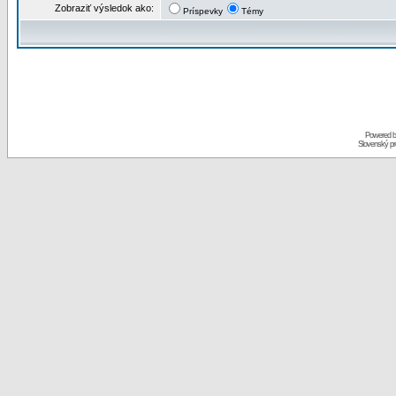
Zobraziť výsledok ako:
Príspevky
Témy
Powered 
Slovenský p