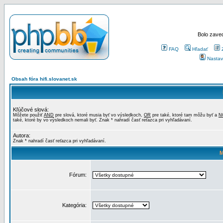
Bolo zaved
FAQ
Hľadať
Nastav
Obsah fóra hifi.slovanet.sk
Kľúčové slová:
Môžete použiť
AND
pre slová, ktoré musia byť vo výsledkoch,
OR
pre také, ktoré tam môžu byť a
N
také, ktoré by vo výsledkoch nemali byť. Znak * nahradí časť reťazca pri vyhľadávaní.
Autora:
Znak * nahradí časť reťazca pri vyhľadávaní.
M
Fórum:
Kategória: