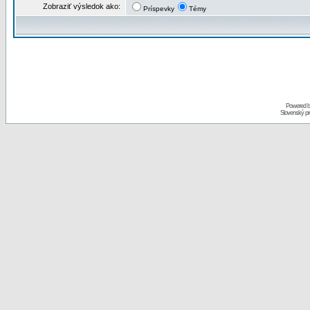
Zobraziť výsledok ako:
Príspevky
Témy
Powered 
Slovenský p