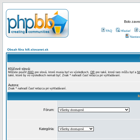
Bolo zaved
FAQ
Hľadať
Nastav
Obsah fóra hifi.slovanet.sk
Kľúčové slová:
Môžete použiť
AND
pre slová, ktoré musia byť vo výsledkoch,
OR
pre také, ktoré tam môžu byť a
N
také, ktoré by vo výsledkoch nemali byť. Znak * nahradí časť reťazca pri vyhľadávaní.
Autora:
Znak * nahradí časť reťazca pri vyhľadávaní.
M
Fórum:
Kategória: