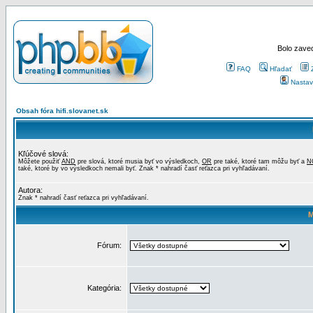
Bolo zaved
FAQ
Hľadať
Nastav
Obsah fóra hifi.slovanet.sk
Kľúčové slová:
Môžete použiť
AND
pre slová, ktoré musia byť vo výsledkoch,
OR
pre také, ktoré tam môžu byť a
N
také, ktoré by vo výsledkoch nemali byť. Znak * nahradí časť reťazca pri vyhľadávaní.
Autora:
Znak * nahradí časť reťazca pri vyhľadávaní.
M
Fórum:
Kategória: