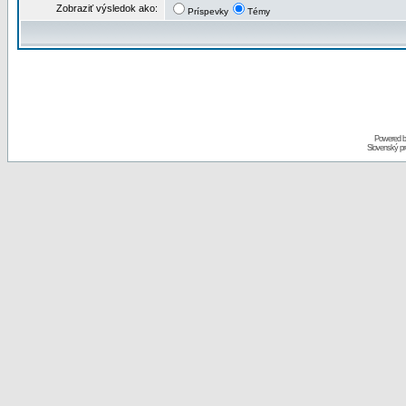
Zobraziť výsledok ako:
Príspevky
Témy
Powered 
Slovenský p