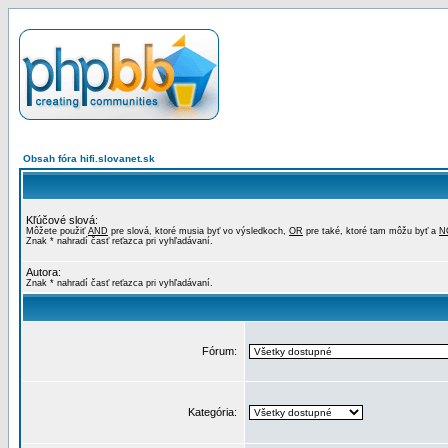
Obsah fóra hifi.slovanet.sk
Kľúčové slová:
Môžete použiť
AND
pre slová, ktoré musia byť vo výsledkoch,
OR
pre také, ktoré tam môžu byť a
N
Znak * nahradí časť reťazca pri vyhľadávaní.
Autora:
Znak * nahradí časť reťazca pri vyhľadávaní.
Fórum:
Kategória: