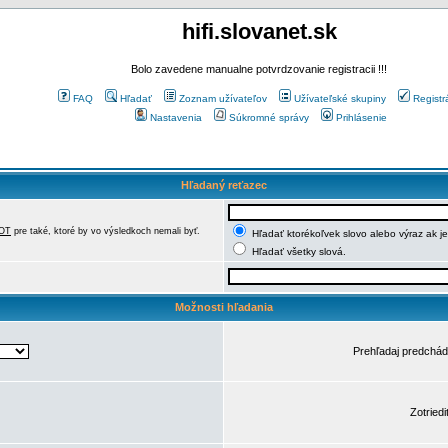
hifi.slovanet.sk
Bolo zavedene manualne potvrdzovanie registracii !!!
FAQ
Hľadať
Zoznam užívateľov
Užívateľské skupiny
Registr
Nastavenia
Súkromné správy
Prihlásenie
Hľadaný reťazec
OT
pre také, ktoré by vo výsledkoch nemali byť.
Hľadať ktorékoľvek slovo alebo výraz ak j
Hľadať všetky slová.
Možnosti hľadania
Prehľadaj predchá
Zotriedi