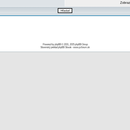
Zobraz
Powered by
phpBB
© 2001, 2005 phpBB Group
Slovenský preklad
phpBB Slovak
-
www.pcforum.sk