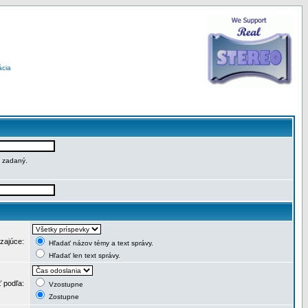
ácia
e zadaný.
dzajúce:
Hľadať názov témy a text správy.
Hľadať len text správy.
ť podľa:
Vzostupne
Zostupne