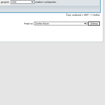
 prvých
znakov z príspevku.
Časy uvádzané v GMT + 1 hodina
Prejdi na: