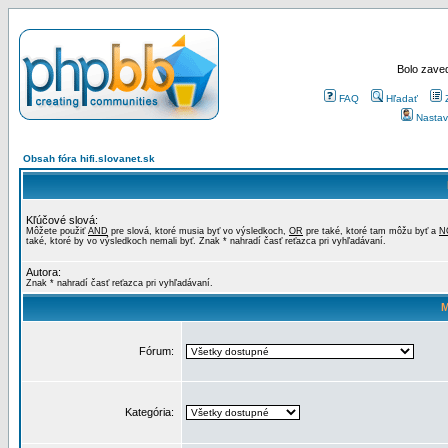
Bolo zaved
FAQ
Hľadať
Nastav
Obsah fóra hifi.slovanet.sk
Kľúčové slová:
Môžete použiť
AND
pre slová, ktoré musia byť vo výsledkoch,
OR
pre také, ktoré tam môžu byť a
N
také, ktoré by vo výsledkoch nemali byť. Znak * nahradí časť reťazca pri vyhľadávaní.
Autora:
Znak * nahradí časť reťazca pri vyhľadávaní.
M
Fórum:
Kategória: