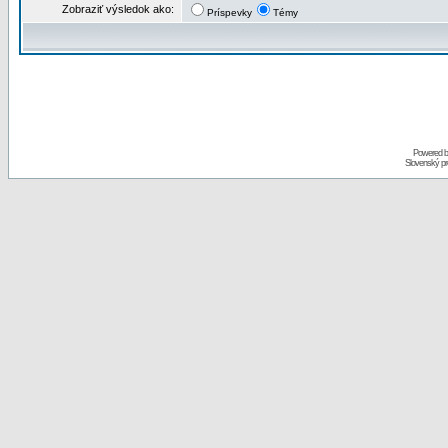
Zobraziť výsledok ako:
Príspevky
Témy
Powered 
Slovenský p