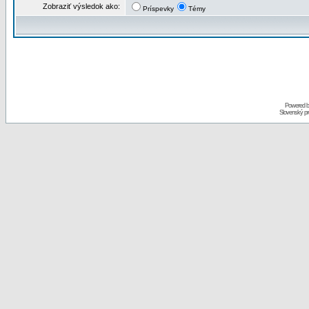
Zobraziť výsledok ako:
Príspevky
Témy
Powered 
Slovenský p