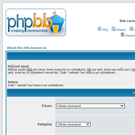
Bolo zaved
FAQ
Hľadať
Nastav
Obsah fóra hifi.slovanet.sk
Kľúčové slová:
Môžete použiť
AND
pre slová, ktoré musia byť vo výsledkoch,
OR
pre také, ktoré tam môžu byť a
N
také, ktoré by vo výsledkoch nemali byť. Znak * nahradí časť reťazca pri vyhľadávaní.
Autora:
Znak * nahradí časť reťazca pri vyhľadávaní.
M
Fórum:
Kategória: