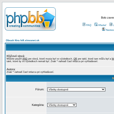
Bolo zaved
FAQ
Hľadať
Nastav
Obsah fóra hifi.slovanet.sk
Kľúčové slová:
Môžete použiť
AND
pre slová, ktoré musia byť vo výsledkoch,
OR
pre také, ktoré tam môžu byť a
N
také, ktoré by vo výsledkoch nemali byť. Znak * nahradí časť reťazca pri vyhľadávaní.
Autora:
Znak * nahradí časť reťazca pri vyhľadávaní.
M
Fórum:
Kategória: