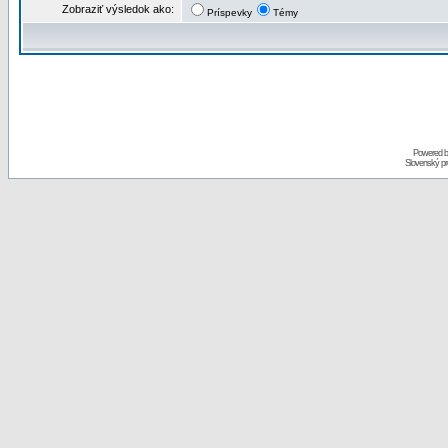
Zobraziť výsledok ako:
Príspevky
Témy
Powered 
Slovenský p