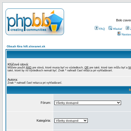
Bolo zaved
FAQ
Hľadať
Nastav
Obsah fóra hifi.slovanet.sk
Kľúčové slová:
Môžete použiť
AND
pre slová, ktoré musia byť vo výsledkoch,
OR
pre také, ktoré tam môžu byť a
N
také, ktoré by vo výsledkoch nemali byť. Znak * nahradí časť reťazca pri vyhľadávaní.
Autora:
Znak * nahradí časť reťazca pri vyhľadávaní.
M
Fórum:
Kategória: