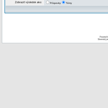
Zobraziť výsledok ako:
Príspevky
Témy
Powered 
Slovenský p