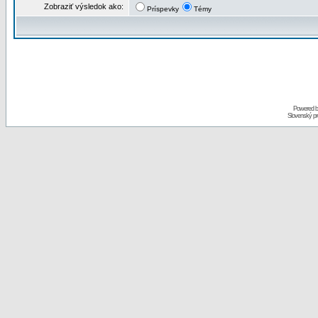
Zobraziť výsledok ako:
Príspevky
Témy
Powered 
Slovenský p