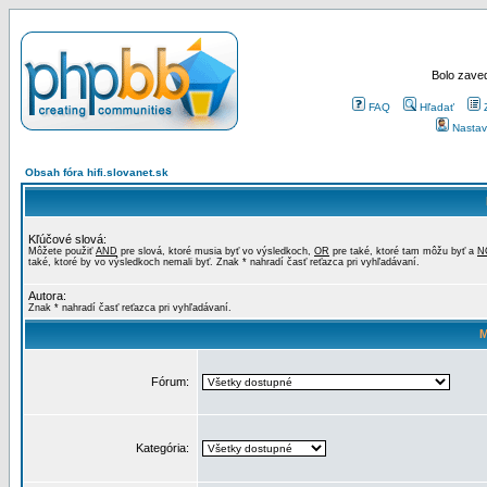
Bolo zaved
FAQ
Hľadať
Nastav
Obsah fóra hifi.slovanet.sk
Kľúčové slová:
Môžete použiť
AND
pre slová, ktoré musia byť vo výsledkoch,
OR
pre také, ktoré tam môžu byť a
N
také, ktoré by vo výsledkoch nemali byť. Znak * nahradí časť reťazca pri vyhľadávaní.
Autora:
Znak * nahradí časť reťazca pri vyhľadávaní.
M
Fórum:
Kategória: