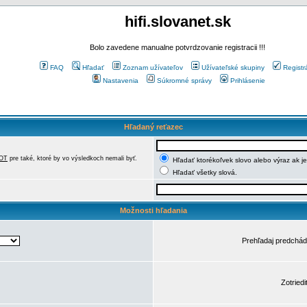
hifi.slovanet.sk
Bolo zavedene manualne potvrdzovanie registracii !!!
FAQ
Hľadať
Zoznam užívateľov
Užívateľské skupiny
Registr
Nastavenia
Súkromné správy
Prihlásenie
Hľadaný reťazec
OT
pre také, ktoré by vo výsledkoch nemali byť.
Hľadať ktorékoľvek slovo alebo výraz ak j
Hľadať všetky slová.
Možnosti hľadania
Prehľadaj predchá
Zotriedi