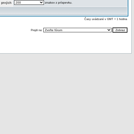
 prvých
znakov z príspevku.
Časy uvádzané v GMT + 1 hodina
Prejdi na: