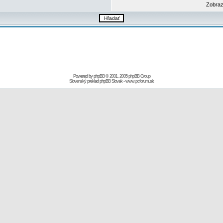
Zobraz
Powered by
phpBB
© 2001, 2005 phpBB Group
Slovenský preklad
phpBB Slovak
-
www.pcforum.sk