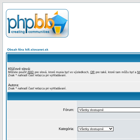
Obsah fóra hifi.slovanet.sk
Kľúčové slová:
Môžete použiť
AND
pre slová, ktoré musia byť vo výsledkoch,
OR
pre také, ktoré tam môžu byť a
N
Znak * nahradí časť reťazca pri vyhľadávaní.
Autora:
Znak * nahradí časť reťazca pri vyhľadávaní.
Fórum:
Kategória: