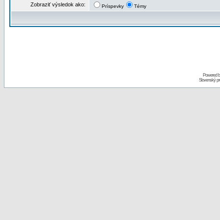
Zobraziť výsledok ako:
Príspevky
Témy
Powered 
Slovenský p