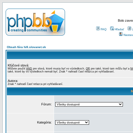
Bolo zaved
FAQ
Hľadať
Nastav
Obsah fóra hifi.slovanet.sk
Kľúčové slová:
Môžete použiť
AND
pre slová, ktoré musia byť vo výsledkoch,
OR
pre také, ktoré tam môžu byť a
N
také, ktoré by vo výsledkoch nemali byť. Znak * nahradí časť reťazca pri vyhľadávaní.
Autora:
Znak * nahradí časť reťazca pri vyhľadávaní.
M
Fórum:
Kategória: