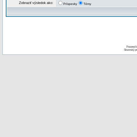
Zobraziť výsledok ako:
Príspevky
Témy
Powered 
Slovenský p