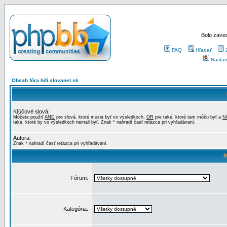
Bolo zaved
FAQ
Hľadať
Nastav
Obsah fóra hifi.slovanet.sk
Kľúčové slová:
Môžete použiť
AND
pre slová, ktoré musia byť vo výsledkoch,
OR
pre také, ktoré tam môžu byť a
N
také, ktoré by vo výsledkoch nemali byť. Znak * nahradí časť reťazca pri vyhľadávaní.
Autora:
Znak * nahradí časť reťazca pri vyhľadávaní.
M
Fórum:
Kategória: