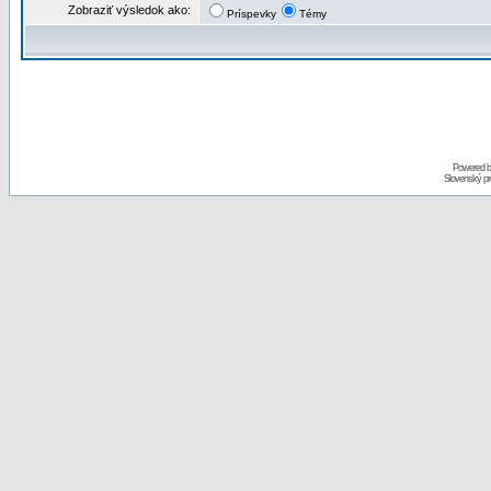
Zobraziť výsledok ako:
Príspevky
Témy
Powered 
Slovenský p