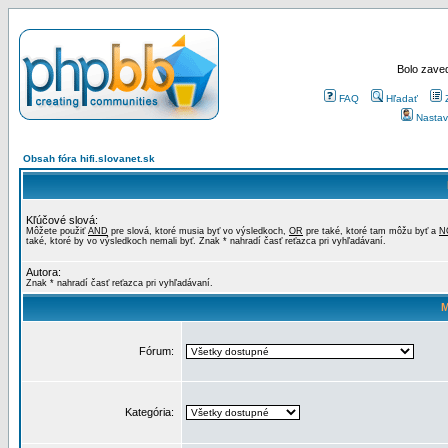
Bolo zaved
FAQ
Hľadať
Nastav
Obsah fóra hifi.slovanet.sk
Kľúčové slová:
Môžete použiť
AND
pre slová, ktoré musia byť vo výsledkoch,
OR
pre také, ktoré tam môžu byť a
N
také, ktoré by vo výsledkoch nemali byť. Znak * nahradí časť reťazca pri vyhľadávaní.
Autora:
Znak * nahradí časť reťazca pri vyhľadávaní.
M
Fórum:
Kategória: