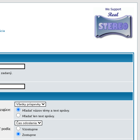
ácia
e zadaný.
dzajúce:
Hľadať názov témy a text správy.
Hľadať len text správy.
ť podľa:
Vzostupne
Zostupne