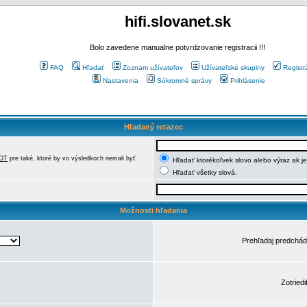
hifi.slovanet.sk
Bolo zavedene manualne potvrdzovanie registracii !!!
FAQ
Hľadať
Zoznam užívateľov
Užívateľské skupiny
Registr
Nastavenia
Súkromné správy
Prihlásenie
Hľadaný reťazec
OT
pre také, ktoré by vo výsledkoch nemali byť.
Hľadať ktorékoľvek slovo alebo výraz ak j
Hľadať všetky slová.
Možnosti hľadania
Prehľadaj predchá
Zotriedi