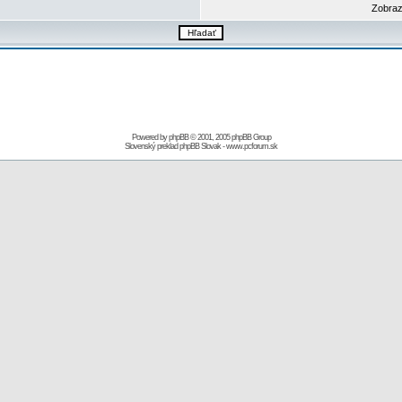
Zobraz
Powered by
phpBB
© 2001, 2005 phpBB Group
Slovenský preklad
phpBB Slovak
-
www.pcforum.sk