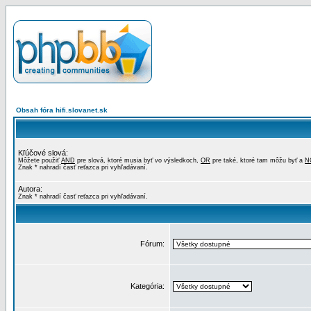
Obsah fóra hifi.slovanet.sk
Kľúčové slová:
Môžete použiť
AND
pre slová, ktoré musia byť vo výsledkoch,
OR
pre také, ktoré tam môžu byť a
N
Znak * nahradí časť reťazca pri vyhľadávaní.
Autora:
Znak * nahradí časť reťazca pri vyhľadávaní.
Fórum:
Kategória: