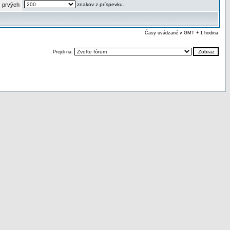
 prvých
znakov z príspevku.
Časy uvádzané v GMT + 1 hodina
Prejdi na: