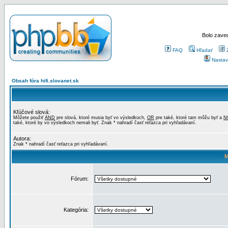
Bolo zaved
FAQ
Hľadať
Nastav
Obsah fóra hifi.slovanet.sk
Kľúčové slová:
Môžete použiť
AND
pre slová, ktoré musia byť vo výsledkoch,
OR
pre také, ktoré tam môžu byť a
N
také, ktoré by vo výsledkoch nemali byť. Znak * nahradí časť reťazca pri vyhľadávaní.
Autora:
Znak * nahradí časť reťazca pri vyhľadávaní.
M
Fórum:
Kategória: