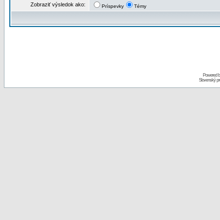
Zobraziť výsledok ako:
Príspevky
Témy
Powered 
Slovenský p