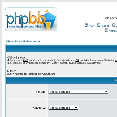
Bolo zaved
FAQ
Hľadať
Nastav
Obsah fóra hifi.slovanet.sk
Kľúčové slová:
Môžete použiť
AND
pre slová, ktoré musia byť vo výsledkoch,
OR
pre také, ktoré tam môžu byť a
N
také, ktoré by vo výsledkoch nemali byť. Znak * nahradí časť reťazca pri vyhľadávaní.
Autora:
Znak * nahradí časť reťazca pri vyhľadávaní.
M
Fórum:
Kategória: