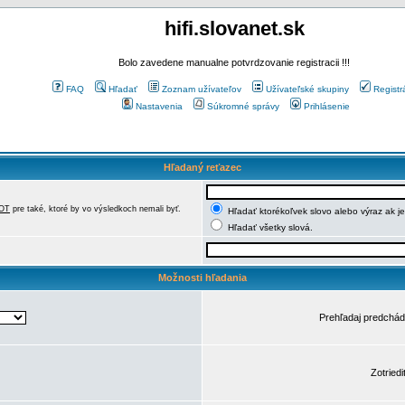
hifi.slovanet.sk
Bolo zavedene manualne potvrdzovanie registracii !!!
FAQ
Hľadať
Zoznam užívateľov
Užívateľské skupiny
Registr
Nastavenia
Súkromné správy
Prihlásenie
Hľadaný reťazec
OT
pre také, ktoré by vo výsledkoch nemali byť.
Hľadať ktorékoľvek slovo alebo výraz ak j
Hľadať všetky slová.
Možnosti hľadania
Prehľadaj predchá
Zotriedi