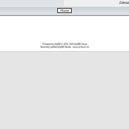
Zobraz
Powered by
phpBB
© 2001, 2005 phpBB Group
Slovenský preklad
phpBB Slovak
-
www.pcforum.sk