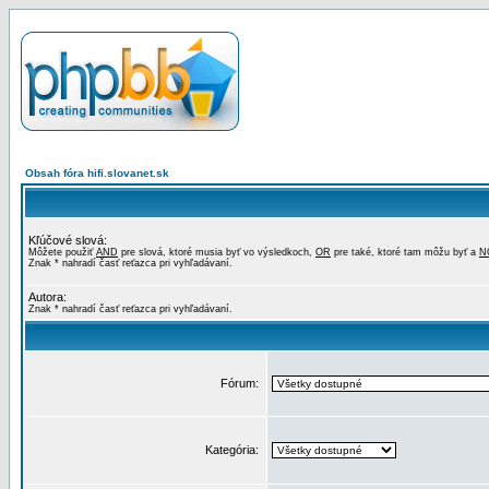
Obsah fóra hifi.slovanet.sk
Kľúčové slová:
Môžete použiť
AND
pre slová, ktoré musia byť vo výsledkoch,
OR
pre také, ktoré tam môžu byť a
N
Znak * nahradí časť reťazca pri vyhľadávaní.
Autora:
Znak * nahradí časť reťazca pri vyhľadávaní.
Fórum:
Kategória: