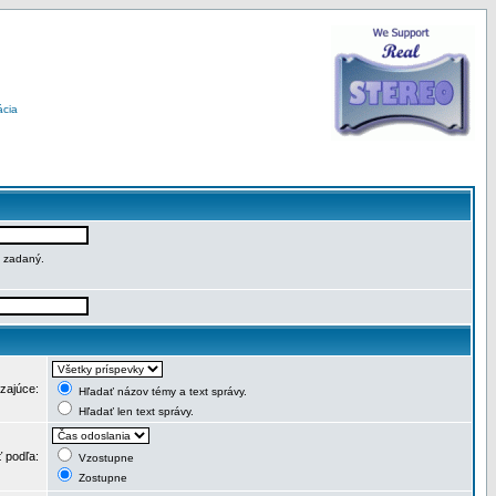
ácia
e zadaný.
dzajúce:
Hľadať názov témy a text správy.
Hľadať len text správy.
ť podľa:
Vzostupne
Zostupne