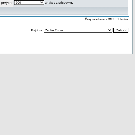
 prvých
znakov z príspevku.
Časy uvádzané v GMT + 1 hodina
Prejdi na: