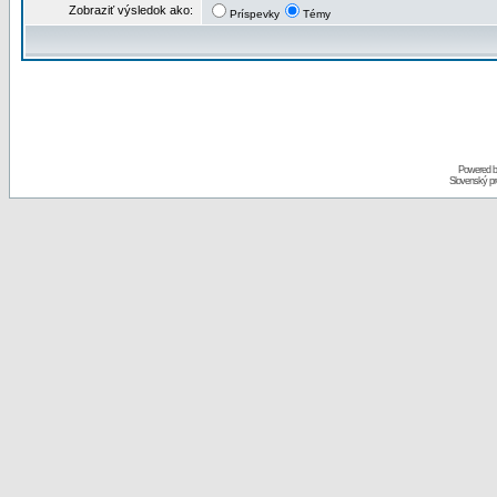
Zobraziť výsledok ako:
Príspevky
Témy
Powered 
Slovenský p