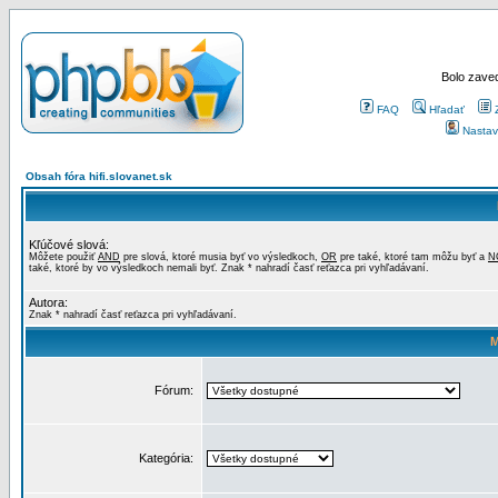
Bolo zaved
FAQ
Hľadať
Nastav
Obsah fóra hifi.slovanet.sk
Kľúčové slová:
Môžete použiť
AND
pre slová, ktoré musia byť vo výsledkoch,
OR
pre také, ktoré tam môžu byť a
N
také, ktoré by vo výsledkoch nemali byť. Znak * nahradí časť reťazca pri vyhľadávaní.
Autora:
Znak * nahradí časť reťazca pri vyhľadávaní.
M
Fórum:
Kategória: