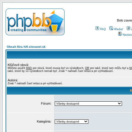
Bolo zaved
FAQ
Hľadať
Nastav
Obsah fóra hifi.slovanet.sk
Kľúčové slová:
Môžete použiť
AND
pre slová, ktoré musia byť vo výsledkoch,
OR
pre také, ktoré tam môžu byť a
N
také, ktoré by vo výsledkoch nemali byť. Znak * nahradí časť reťazca pri vyhľadávaní.
Autora:
Znak * nahradí časť reťazca pri vyhľadávaní.
M
Fórum:
Kategória: