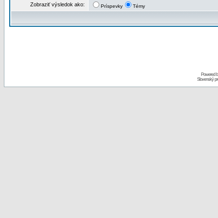
Zobraziť výsledok ako:
Príspevky
Témy
Powered 
Slovenský p