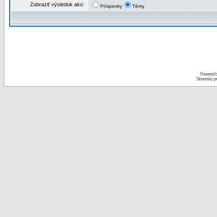
Zobraziť výsledok ako:
Príspevky
Témy
Powered 
Slovenský p