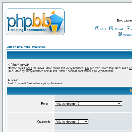
Bolo zaved
FAQ
Hľadať
Nastav
Obsah fóra hifi.slovanet.sk
Kľúčové slová:
Môžete použiť
AND
pre slová, ktoré musia byť vo výsledkoch,
OR
pre také, ktoré tam môžu byť a
N
také, ktoré by vo výsledkoch nemali byť. Znak * nahradí časť reťazca pri vyhľadávaní.
Autora:
Znak * nahradí časť reťazca pri vyhľadávaní.
M
Fórum:
Kategória: