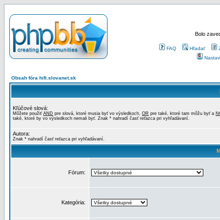
Bolo zaved
FAQ
Hľadať
Nastav
Obsah fóra hifi.slovanet.sk
Kľúčové slová:
Môžete použiť
AND
pre slová, ktoré musia byť vo výsledkoch,
OR
pre také, ktoré tam môžu byť a
N
také, ktoré by vo výsledkoch nemali byť. Znak * nahradí časť reťazca pri vyhľadávaní.
Autora:
Znak * nahradí časť reťazca pri vyhľadávaní.
M
Fórum:
Kategória: