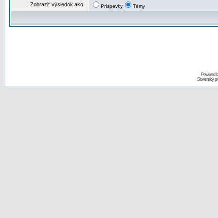
Zobraziť výsledok ako:
Príspevky
Témy
Powered 
Slovenský p