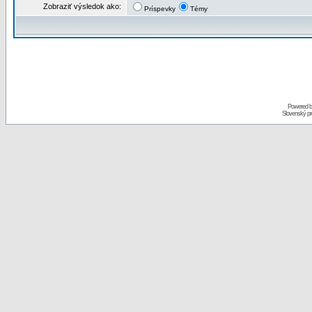
Zobraziť výsledok ako:
Príspevky
Témy
Powered 
Slovenský p