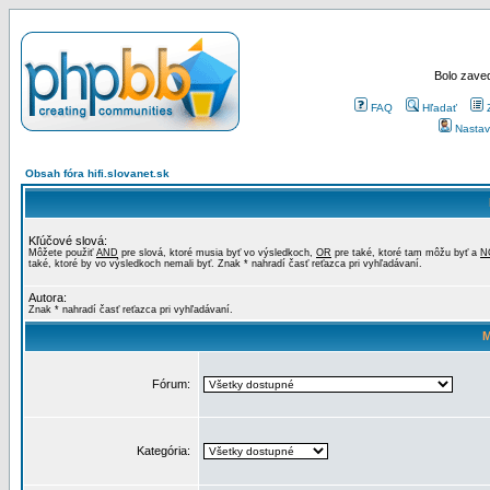
Bolo zaved
FAQ
Hľadať
Nastav
Obsah fóra hifi.slovanet.sk
Kľúčové slová:
Môžete použiť
AND
pre slová, ktoré musia byť vo výsledkoch,
OR
pre také, ktoré tam môžu byť a
N
také, ktoré by vo výsledkoch nemali byť. Znak * nahradí časť reťazca pri vyhľadávaní.
Autora:
Znak * nahradí časť reťazca pri vyhľadávaní.
M
Fórum:
Kategória: