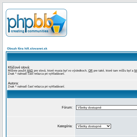
Obsah fóra hifi.slovanet.sk
Kľúčové slová:
Môžete použiť
AND
pre slová, ktoré musia byť vo výsledkoch,
OR
pre také, ktoré tam môžu byť a
N
Znak * nahradí časť reťazca pri vyhľadávaní.
Autora:
Znak * nahradí časť reťazca pri vyhľadávaní.
Fórum:
Kategória: