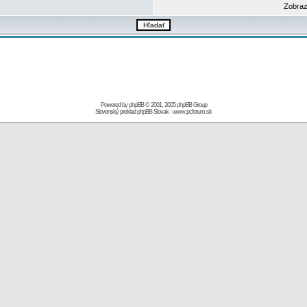
Zobraz
Powered by
phpBB
© 2001, 2005 phpBB Group
Slovenský preklad
phpBB Slovak
-
www.pcforum.sk