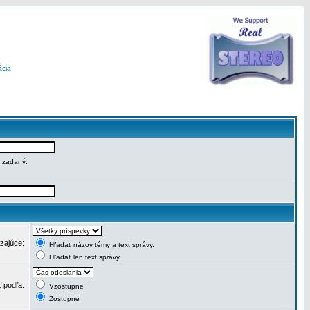
ácia
e zadaný.
dzajúce:
Hľadať názov témy a text správy.
Hľadať len text správy.
ť podľa:
Vzostupne
Zostupne