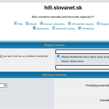
hifi.slovanet.sk
Bolo zavedene manualne potvrdzovanie registracii !!!
FAQ
Hľadať
Zoznam užívateľov
Užívateľské skupiny
Registr
Nastavenia
Súkromné správy
Prihlásenie
Hľadaný reťazec
OT
pre také, ktoré by vo výsledkoch nemali byť.
Hľadať ktorékoľvek slovo alebo výraz ak j
Hľadať všetky slová.
Možnosti hľadania
Prehľadaj predchá
Zotriedi