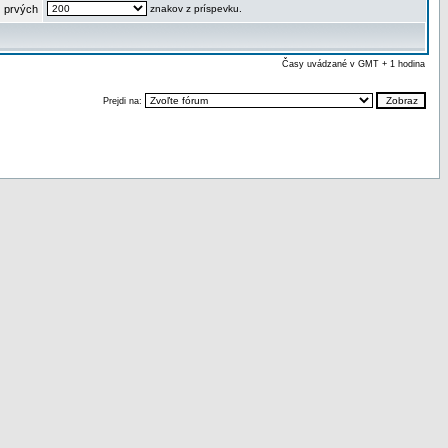
 prvých
znakov z príspevku.
Časy uvádzané v GMT + 1 hodina
Prejdi na: